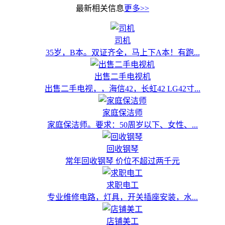
最新相关信息
更多>>
司机
35岁，B本。双证齐全，马上下A本！有跑...
出售二手电视机
出售二手电视，，海信42，长虹42 LG42寸...
家庭保洁师
家庭保洁师。要求：50周岁以下、女性、...
回收钢琴
常年回收钢琴 价位不超过两千元
求职电工
专业维修电路，灯具，开关插座安装，水...
店铺美工