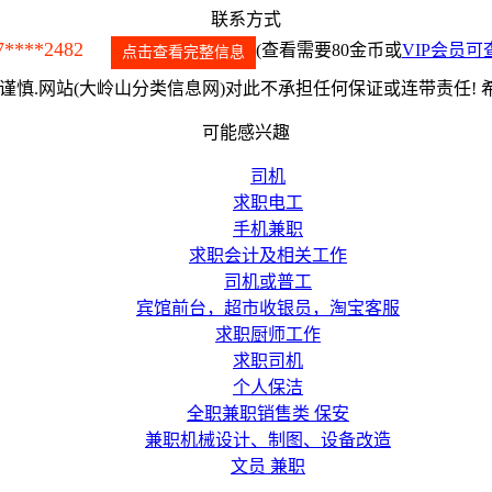
联系方式
7****2482
(查看需要80金币或
VIP会员可
点击查看完整信息
慎.网站(大岭山分类信息网)对此不承担任何保证或连带责任!
可能感兴趣
司机
求职电工
手机兼职
求职会计及相关工作
司机或普工
宾馆前台，超市收银员，淘宝客服
求职厨师工作
求职司机
个人保洁
全职兼职销售类 保安
兼职机械设计、制图、设备改造
文员 兼职