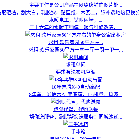
主要工作是公司产品在网络店铺的图片处...
水暖电工，钻眼砸墙，...
二十六年的水暖工师傅：暖气维修改造，...
求租:欢乐家园50平方左...
求租:欢乐家园50平方一室一厅一厨一卫一...
求租单间
要求有洗衣机空调
18年奔腾X40自动高配
8年车，爱信六AT变速箱，1.6排量，原漆...
跑腿代驾，代购送餐
帮你送服务，跑腿帮您送服务：同城速递...
二手冰箱